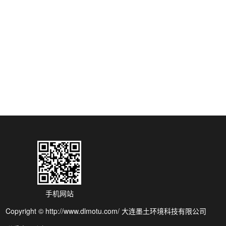
在线监测设备如何实现远程监控运维随着工业4.0与物联网技
术的深度融合，在线监测设...
环保在线监测运维如何助力企业绿色生产？
环保在线监测运维：企业绿色生产的“智慧引擎”在“双碳”目标
与环保法规日益严格的背...
在线监测运维模式升级 适配企业智能化管理需求
随着工业数字化、环保监管精细化的不断推进，企业对在线
监测设备的依赖度持续提升，传...
手机网站
Copyright © http://www.dlmotu.com/ 大连墨土环境科技有限公司