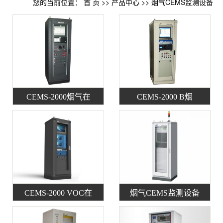
您的当前位置：
首 页
>>
产品中心
>>
烟气CEMS监测设备
CEMS-2000烟气在
CEMS-2000 B烟
CEMS-2000 VOC在
烟气CEMS监测设备