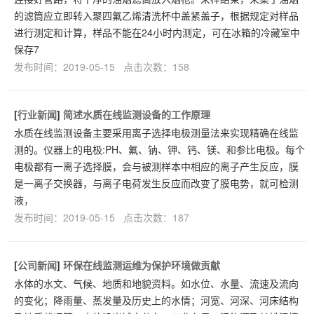
的滤筒应立即转入聚四氟乙烯清洗杯中盖紧盖子，根据规定对样品
进行测定和计算，样品不能在24小时内测定，可在冰箱的冷藏室中
保存7
发布时间：2019-05-15 点击次数：158
[
行业新闻
]
简述水质在线监测设备的工作原理
水质在线监测设备主要采用离子选择电极测量法来实现精确在线监
测的。仪器上的电极:PH、氟、钠、钾、钙、镁、和参比电极。每个
电极都有一离子选择膜，会与被测样本中相应的离子产生反应，膜
是一离子交换器，与离子电荷发生反应而改变了膜电势，就可检测
液，
发布时间：2019-05-15 点击次数：187
[
公司新闻
]
环保在线监测运维为保护环境做贡献
水体的水文、气候、地质和地貌资料。如水位、水量、流速及流向
的变化；降雨量、蒸发量及历史上的水情；河宽、河深、河床结构