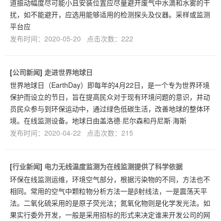
道振动幅度尽可能小且安装位置应尽量避开废气中水滴和水雾的干
扰，如不能避开，应选用能够适用的检测探头及仪器。采样或监测
平台应
发布时间：2020-05-20 点击次数：222
[
公司新闻
]
走进世界地球日
世界地球日（EarthDay）即每年的4月22日，是一个专为世界环境
保护而设立的节日，旨在提高民众对于现有环境问题的意识，并动
员民众参与到环保运动中，通过绿色低碳生活，改善地球的整体环
境。在线监测设备。地球日由盖洛德·尼尔森和丹尼斯·海斯
发布时间：2020-04-22 点击次数：215
[
行业新闻
]
电力无线温度监测为在线监测提供了科学依据
环保在线监测运维，环境空气部分，根据污染物的不同，方法也不
相同。常用的空气中颗粒物分析方法一是β射线法，一是震荡天平
法。二氧化硫采用的是原子荧光法；氮氧化物则是化学发光法。如
果实行委外开发，一般是采用招标的形式来决定谁来开发公司的网