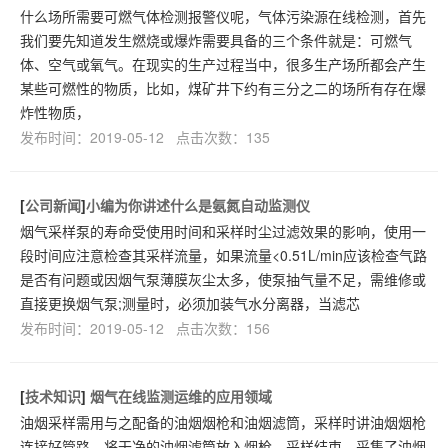
什么场所需要可燃气体检测报警仪呢，气体污染源在线检测，首先
我们要先知道发生燃烧或爆炸需要具备的三个条件就是：可燃气
体、空气或氧气。在现实的生产过程当中，很多生产场所都会产生
某些可燃性的物质，比如，煤矿井下约有三分之二的场所有存在爆
炸性物质，
发布时间：2019-05-12 点击次数：135
[
公司新闻
]
​小编为你讲述什么是氨氮自动监测仪
烟气采样泵的寿命受使用时间和采样时尘过滤效果的影响，使用一
段时间应注意检查其采样流量，如果流量<0.51L/min应该检查气路
是否有问题或因烟气泵薄膜灰尘太多，使泵抽气量不足，需维修或
直接更换烟气泵;测量时，必须加装气水分离器，当滤芯
发布时间：2019-05-12 点击次数：156
[
技术知识
]
烟气在线监测运维的应用领域
油烟采样需用与之配备的油烟烟枪和油烟滤筒，采样时讲油烟烟枪
连接好管路，将干净的油烟滤筒放入烟枪。采样结束，采集了油烟